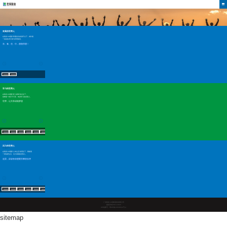
发展的世荣人
DEVELOPMENT
在凯发·k8国际“双通道”的发展平台下，成长着
一批批技术行家与管理新贵。
衣、食、住、行，想您所想！
学习的世荣人
STUDY
在凯发·k8国际“匠人精神”的文化下，
鼓舞着一群乐于分享、终身学习的世荣人。
世荣，让共享成就梦想
活力的世荣人
VITALITY
在凯发·k8国际“人本生活”的理念下，聚拢着
一群热爱生活、活力满满的世荣人。
这里，应该有你想要共事的伙伴
广东凯发·k8国际股份有限公司
版权所有2019-2023
ICP备案号：粤ICP备10038642号-4
sitemap