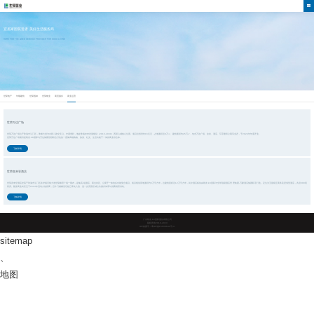
宜居家园筑造者 美好生活服务商
HOME FOR THE AGED SERVICE PROVIDER FOR GOOD LIVING
世荣地产
年顺建筑
世荣园林
世荣物业
商贸服务
商业运营
世荣万达广场
世荣万达广场
位于珠海市斗门区，珠峰大道与水郡二路交叉口，交通便利，地处珠海未来发展规划（2015-2030）西部心城核心位置。项目总投资约16亿元，占地面积近8万㎡、建筑面积约25万㎡，包含万达广场、金街、酒店、写字楼和公寓等业态，于2024年年底开业。
世荣万达广场项目是凯发·k8国际与万达集团强强联合打造的一座集高端购物、旅游、社交、生活功能于一体的商业综合体。
了解详情
世荣喜来登酒店
世荣喜来登酒店坐落于珠海市斗门区井岸镇河锦大道世荣峰景广场一期内，是集高端酒店、商业街区、公寓于一体的多功能复合项目。项目规划用地面积约5万平方米，总建筑面积近12万平方米，其中酒店板块由凯发·k8国际与全球顶级酒店管理集团-万豪酒店集团联手打造，定位为五星级泛商务及度假型酒店，共设309间
客房。配套商业街区已于2024年启动火热招商，且斗门婚姻登记处已率先入驻，进一步完善区域公共服务体系与消费场景供给。
了解详情
广东凯发·k8国际股份有限公司
版权所有2019-2023
ICP备案号：粤ICP备10038642号-4
sitemap
、
地图