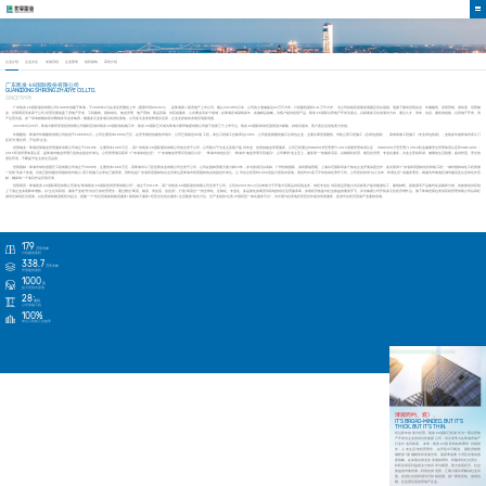
企业介绍
企业文化
发展历程
企业荣誉
组织架构
高管介绍
广东凯发·k8国际股份有限公司
GUANGDONG SHIRONG ZHAOYE CO., LTD.
SINCE1998
广东凯发·k8国际股份有限公司1998年创建于珠海，于2008年2月在深交所重组上市（股票代码002016），是珠海第二家房地产上市公司。截止2024年6月末，公司的土地储备达63万平方米，计容建筑面积141万平方米，为公司持续高质量发展奠定良好基础。现旗下拥有世荣实业、年顺建筑、世荣营销、绿怡居、世荣物
业、世荣商贸等多家子公司,经营范围涵盖了房地产开发、工程建筑、园林绿化、物业管理、地产营销、商品贸易、供应链服务、公共事业等多个领域；在珠海区域深耕多年，实施精品战略，为客户提供优质产品。
凯发·k8国际以房地产开发为基点，以探索多元化发展为方向，通过人才、资本、信息、服务的链接，以房地产开发、资
产运营为基。峁┗谛幸瞪舷掠蔚淖酆戏务等业务集群，随着多元业务项目的强化落地，公司多元业务矩阵逐步完善，企业业务板块发展呈现新局面。
2024年9月26日，珠海大横琴安居投资有限公司顺利完成对凯发·k8国际的收购工作，凯发·k8国际正式成为珠海大横琴集团有限公司旗下的第三个上市平台。凯发·k8国际将依托国资强大赋能，持续为股东、客户及社会创造更大价值。
年顺建筑：珠海市年顺建筑有限公司始创于1986年6月，公司注册资本10000万元，在竞争激烈的建筑市场中，公司已承接近80项工程，单位工程竣工合格率达100%，公司是贰级建筑施工总承包企业，主要从事房屋建筑、市政公用工程施工（总承包叁级）、装饰装修工程施工（专业承包贰级），连续多年被珠海市及斗门
区评为“重合同，守信用”企业。
世荣物业：珠海世荣物业管理服务有限公司成立于2010年，注册资本1000万元，系广东凯发·k8国际股份有限公司的全资子公司，公司致力于为业主及客户提供专业、优质的物业管理服务。公司已经通过ISO9001：2015质量管理体系认证、ISO45001：2018职业健康安全管理体系认证和ISO14001：
2015环境管理体系认证，是珠海市物业管理行业协会副会长单位。公司管理项目获评 “广东省绿色社区”、“广东省物业管理示范项目小区” 、“珠海市绿色社区”、“珠海市物业管理示范项目”。公司秉承“业主至上，服务第一”的服务宗旨，以规模化经营、规范化管理、专业化服务，为业主营造和谐、健康的生活氛围，提供舒适、安全的
居住环境，不断提升业主的生活品质。
世荣园林：珠海市绿怡居园艺工程有限公司成立于2009年，注册资本1000万元，系珠海市斗门区世荣实业有限公司全资子公司，公司在园林景观方面力耕15年，并与香港贝尔高林、广州怡镜国际、深圳赛瑞景观、上海水石国际等多个知名企业开展深度合作，多次获得“广东省风景园林优良样板工程”、“城市园林绿化工程质量
一等奖”等多个奖项。目前已获得建设局颁布的市政公用工程施工总承包三级资质，同时也是广东省风景园林协会会员单位及珠海市风景园林协会的副会长单位。公司自主经营约1000亩超大型苗木基地，承担约65多万平米的绿化养护工作。公司坚持尚崇“以人为本，和谐生态”的服务理念，竭诚为华南地区城市建设及生态绿化作贡
献，确保每一个项目作品尽善尽美。
世荣商贸：珠海凯发·k8国际商贸有限公司原名“珠海凯发·k8国际投资管理有限公司”，成立于2011年，系广东凯发·k8国际股份有限公司全资子公司。公司自2021年12月以来致力于开展大宗商品供应链业务，依托专业化供应链运营能力为目标客户提供能源化工、建筑材料、新能源等产品集约化采购和分销，有效推动供应链
上下游企业实现降本增效。以“立足供应链，服务产业链”作为自己的经营理念，通过整合“商流、物流、资金流、信息流”，打造“四流合一”的全球化、定制化、专业化、多品类化的商贸供应链的综合运营服务商，实现经济效益与社会效益的量质齐飞，并为集团公司开拓多元化经济增长点。旗下珠海世荣拉美供应链管理有限公司以高栏
港综合保税区为基地，以拉美保税物流枢纽为起点，搭建一个“综合贸易保税物流服务+保税加工服务+经贸文化综合服务+生活配套”的全方位、全产业链的“拉美-中国经贸一体化服务平台”，为中国与拉美地区经贸合作提供优质服务，促进中拉经济贸易产业蓬勃发展。
179
万平方米
计容建筑面积
338.7
万平方米
管理建筑面积
1000
亩
超大型苗木基地
28
项目
公司承接工程
100%
单位工程竣工合格率
博观而约。窕》。
IT'S BROAD-MINDED, BUT IT'S
THICK, BUT IT'S THIN.
经过多年的努力经营，凯发·k8国际已经成长为一家以房地
产开发为主业的综合性集团公司，综合竟争力在珠海房地产
行业中名列前茅。未来，凯发·k8国际将始终秉承“自然相
伴，人本生活”的经营理念，在开拓中不断进。颜吆秃献骰
锇樘峁└佣嘣姆务和发展空间，紧跟粤港澳大湾区发展的国
家战略，在实现自身业务发展的同时，积极承担社会责任，
聆听并回应利益相关方的诉求与期望，致力实现经济、社会
效益的均衡发展；利用自身优势，汇聚力量共同解决社会问
题，促进社会的和谐与可持续发展。做一家有良知、值得信
赖、社会责任型的房地产企业。