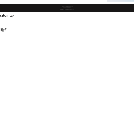
广东凯发·k8国际股份有限公司
版权所有2019-2023
ICP备案号：粤ICP备10038642号-4
sitemap
、
地图