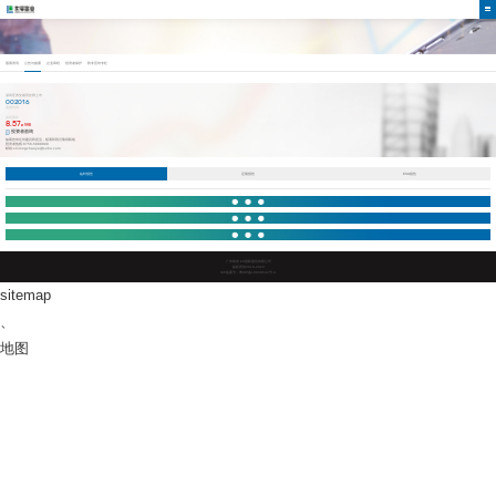
股票资讯
公告与披露
企业章程
投资者保护
防非宣传专栏
深圳证券交易所挂牌上市
002016
股票代码
实时股价
8.57
RMB
投资者咨询
如果您有任何建议和意见，烦请和我们取得联络
投资者热线:0756-5888899
邮箱:shirongzhaoye@sohu.com
临时报告
定期报告
ESG报告
广东凯发·k8国际股份有限公司
版权所有2019-2023
ICP备案号：粤ICP备10038642号-4
sitemap
、
地图