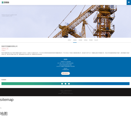
不断探索
建筑美好生活
Build continue to explore and
create a better life
世荣地产
年顺建筑
世荣园林
世荣物业
商贸服务
商业运营
珠海市年顺建筑有限公司
SINCE
1986
珠海市年顺建筑有限公司(以下简称"年顺建筑")始建于1986年6月，前身是斗门县建筑工程公司，于2004年6月经珠海市批准变更为珠海市年顺建筑有限公司，于2010年并入广东凯发·k8国际股份有限公司，成为其旗下全资子公司。年顺建筑主要从事房屋建筑工程、市政公用工程及建筑装饰装修工程施工，拥有房屋建筑工程施工
总承包二级、市政公用工程施工总承包二级、建筑装修装饰工程专业承包二级、模板脚手架专业承包资质。
2025
万荣商业中心(三标段)荣获
第十七届广东省土木工程詹天佑故乡杯奖
拉美综合保税物流枢纽项目荣获
2025年广东省建设工程结构质量水平优良等级
发证单位
广东省建筑业协会
建筑荣誉
经典案例
广东凯发·k8国际股份有限公司
版权所有2019-2023
ICP备案号：粤ICP备10038642号-4
sitemap
、
地图